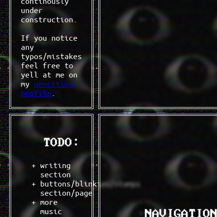
continously
under
construction.
If you notice
any
typos/mistakes
feel free to
yell at me on
my
neocities
profile
.
TODO:
writing
section
buttons/blinkies/stamps
section/page
more
music
NAVIGATIO