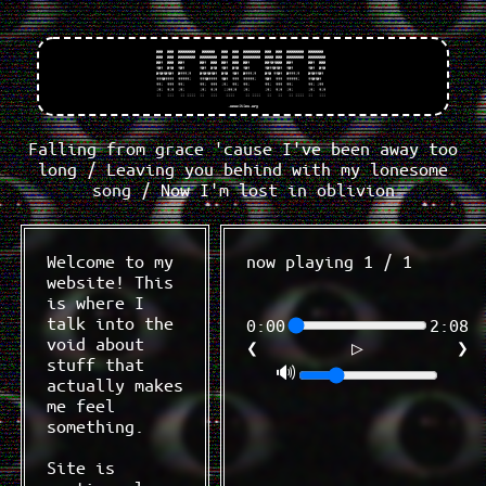
@@@  @@@  @@@@@@@@   @@@@@@   @@@  @@@  @@@@@@@@  @@@  @@@  @@@@@@@@  @@@@@@@   

@@@  @@@  @@@@@@@@  @@@@@@@@  @@@  @@@  @@@@@@@@  @@@@ @@@  @@@@@@@@  @@@@@@@@  

@@!  @@@  @@!       @@!  @@@  @@!  @@@  @@!       @@!@!@@@  @@!       @@!  @@@  

!@!  @!@  !@!       !@!  @!@  !@!  @!@  !@!       !@!!@!@!  !@!       !@!  @!@  

@!@!@!@!  @!!!:!    @!@!@!@!  @!@  !@!  @!!!:!    @!@ !!@!  @!!!:!    @!@!!@!   

!!!@!!!!  !!!!!:    !!!@!!!!  !@!  !!!  !!!!!:    !@!  !!!  !!!!!:    !!@!@!    

!!:  !!!  !!:       !!:  !!!  :!:  !!:  !!:       !!:  !!!  !!:       !!: :!!   

:!:  !:!  :!:       :!:  !:!   ::!!:!   :!:       :!:  !:!  :!:       :!:  !:!  

::   :::   :: ::::  ::   :::    ::::     :: ::::   ::   ::   :: ::::  ::   :::  

.neocities.org
Falling from grace 'cause I've been away too
long / Leaving you behind with my lonesome
song / Now I'm lost in oblivion
Welcome to my
now playing 1 / 1
website! This
Animal 
is where I
talk into the
0:00
2:08
void about
❮
▷
❯
stuff that
🔊
actually makes
me feel
something.
Site is