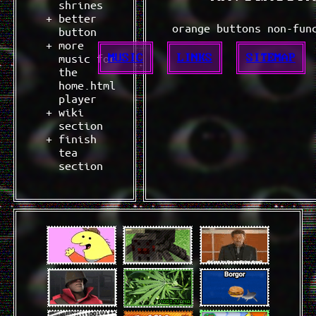
shrines
better
orange buttons non-fun
button
more
music for
MUSIC
LINKS
SITEMAP
the
home.html
player
wiki
section
finish
tea
section